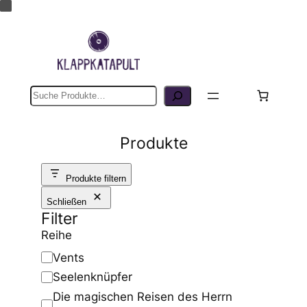
Suche
Produkte
Produkte filtern
Schließen
Filter
Reihe
R
Vents
e
Seelenknüpfer
i
Die magischen Reisen des Herrn