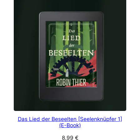
Das Lied der Beseelten [Seelenknüpfer 1]
(E-Book)
8,99
€