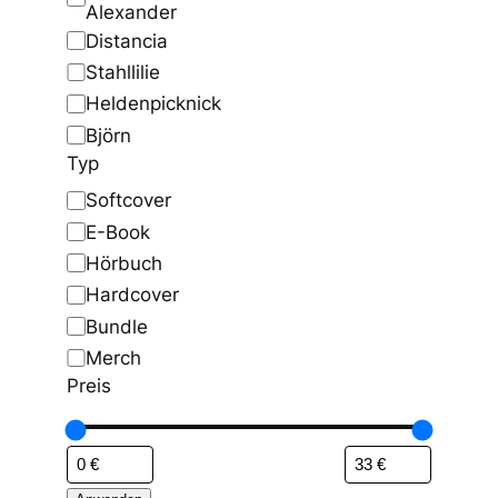
h
Alexander
e
Distancia
Stahllilie
Heldenpicknick
Björn
Typ
T
Softcover
y
E-Book
p
Hörbuch
Hardcover
Bundle
Merch
Preis