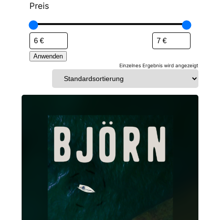
h
y
Preis
e
p
Anwenden
Einzelnes Ergebnis wird angezeigt