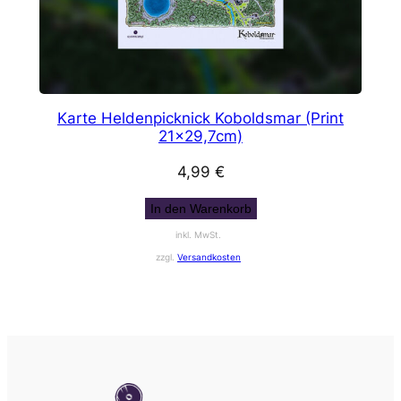
Karte Heldenpicknick Koboldsmar (Print
21×29,7cm)
4,99
€
In den Warenkorb
inkl. MwSt.
zzgl.
Versandkosten