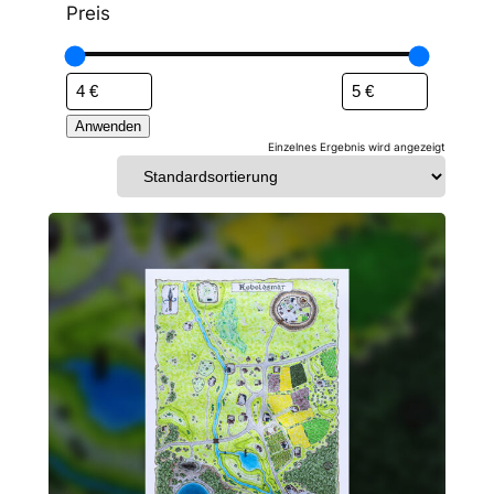
h
y
Preis
e
p
Anwenden
Einzelnes Ergebnis wird angezeigt