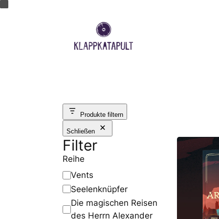
Produkte filtern
Schließen
Filter
Reihe
R
Vents
e
Seelenknüpfer
i
Die magischen Reisen
h
des Herrn Alexander