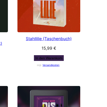
Stahllilie (Taschenbuch)
k)
15,99
€
In den Warenkorb
zzgl.
Versandkosten