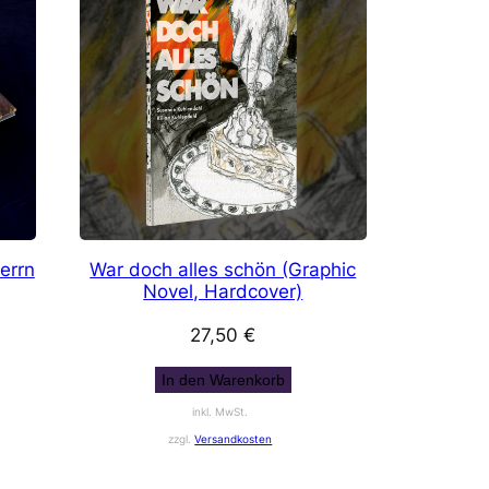
errn
War doch alles schön (Graphic
Novel, Hardcover)
27,50
€
In den Warenkorb
inkl. MwSt.
zzgl.
Versandkosten