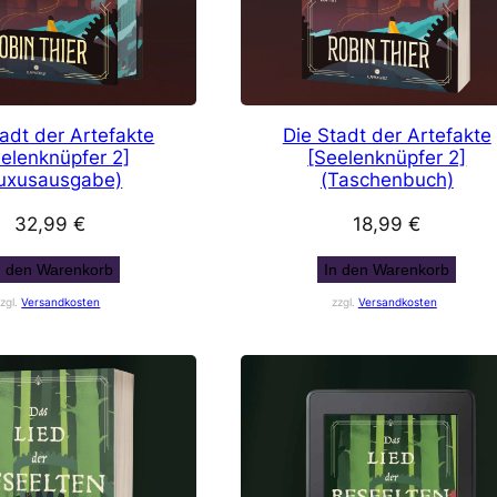
tadt der Artefakte
Die Stadt der Artefakte
elenknüpfer 2]
[Seelenknüpfer 2]
uxusausgabe)
(Taschenbuch)
32,99
€
18,99
€
n den Warenkorb
In den Warenkorb
zzgl.
Versandkosten
zzgl.
Versandkosten