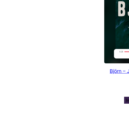
Björn – 
I