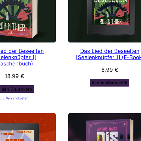
ied der Beseelten
Das Lied der Beseelten
elenknüpfer 1]
[Seelenknüpfer 1] (E-Boo
Taschenbuch)
8,99
€
18,99
€
In den Warenkorb
n den Warenkorb
zzgl.
Versandkosten