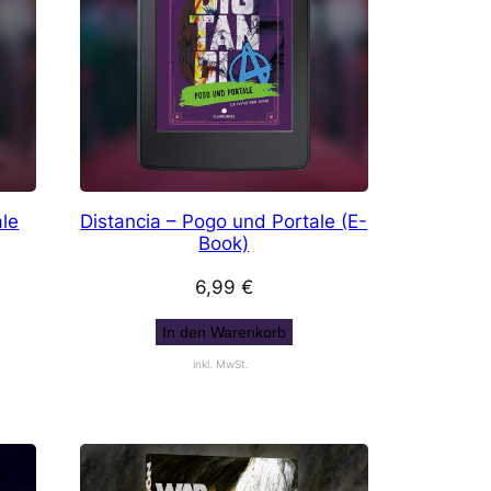
ale
Distancia – Pogo und Portale (E-
Book)
6,99
€
In den Warenkorb
inkl. MwSt.