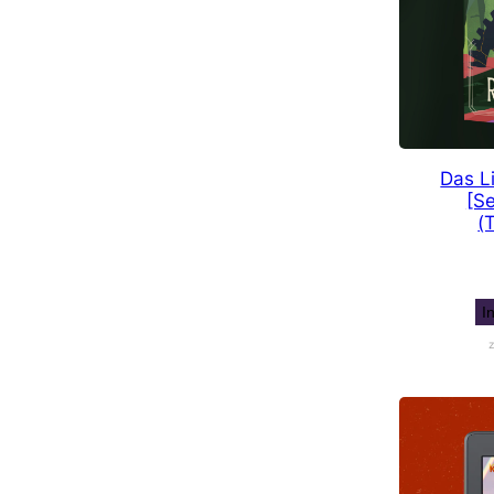
Das L
[Se
(
I