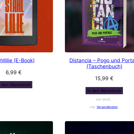
hllilie (E-Book)
Distancia – Pogo und Port
(Taschenbuch)
6,99
€
15,99
€
n den Warenkorb
In den Warenkorb
inkl. MwSt.
zzgl.
Versandkosten