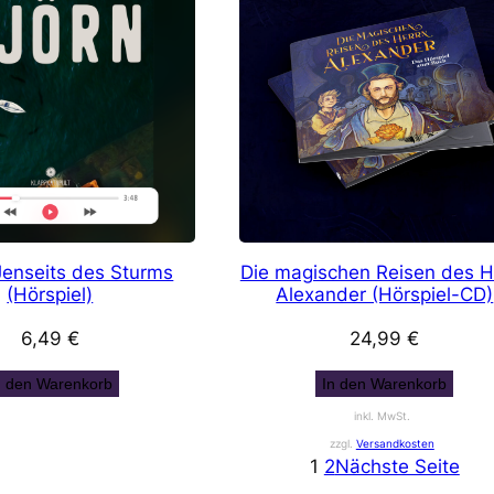
Jenseits des Sturms
Die magischen Reisen des H
(Hörspiel)
Alexander (Hörspiel-CD)
6,49
€
24,99
€
n den Warenkorb
In den Warenkorb
inkl. MwSt.
zzgl.
Versandkosten
1
2
Nächste Seite