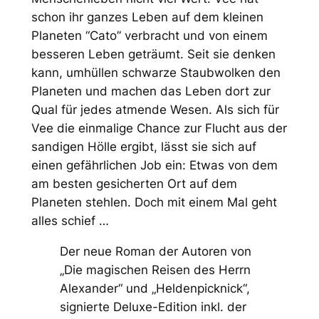
schon ihr ganzes Leben auf dem kleinen
r
Planeten “Cato” verbracht und von einem
S
besseren Leben geträumt. Seit sie denken
a
kann, umhüllen schwarze Staubwolken den
n
Planeten und machen das Leben dort zur
d
Qual für jedes atmende Wesen. Als sich für
(
Vee die einmalige Chance zur Flucht aus der
D
sandigen Hölle ergibt, lässt sie sich auf
e
einen gefährlichen Job ein: Etwas von dem
l
am besten gesicherten Ort auf dem
u
Planeten stehlen. Doch mit einem Mal geht
x
alles schief …
e
-
Der neue Roman der Autoren von
E
„Die magischen Reisen des Herrn
d
Alexander“ und „Heldenpicknick“,
i
signierte Deluxe-Edition inkl. der
t