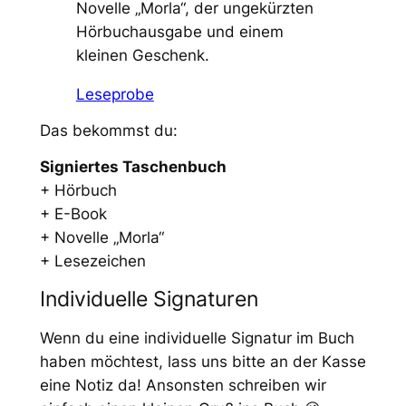
Novelle „Morla“, der ungekürzten
i
Hörbuchausgabe und einem
o
kleinen Geschenk.
n
)
Leseprobe
M
Das bekommst du:
e
n
Signiertes Taschenbuch
g
+ Hörbuch
e
+ E-Book
+ Novelle „Morla“
+ Lesezeichen
Individuelle Signaturen
Wenn du eine individuelle Signatur im Buch
haben möchtest, lass uns bitte an der Kasse
eine Notiz da! Ansonsten schreiben wir