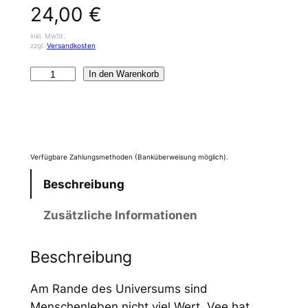
24,00
€
inkl. MwSt.
zzgl.
Versandkosten
V
In den Warenkorb
e
n
t
s
Verfügbare Zahlungsmethoden (Banküberweisung möglich).
–
S
Beschreibung
c
Zusätzliche Informationen
h
w
a
Beschreibung
r
Am Rande des Universums sind
z
Menschenleben nicht viel Wert. Vee hat
e