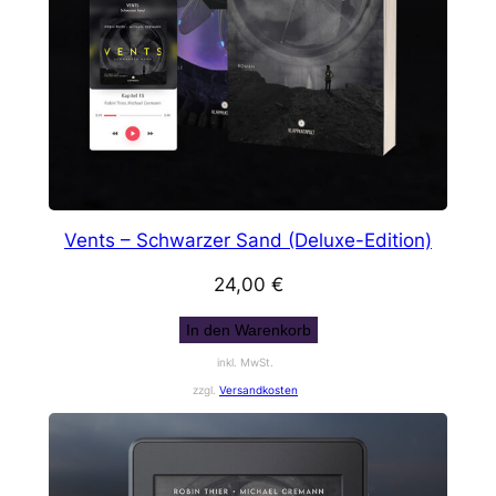
Vents – Schwarzer Sand (Deluxe-Edition)
24,00
€
In den Warenkorb
inkl. MwSt.
zzgl.
Versandkosten