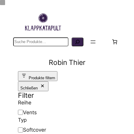
Suche
Robin Thier
Produkte filtern
Schließen
Filter
Reihe
R
Vents
e
Typ
i
T
Softcover