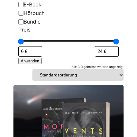
h
y
E-Book
e
p
Hörbuch
Bundle
Preis
Anwenden
Alle 3 Ergebnisse werden angezeigt